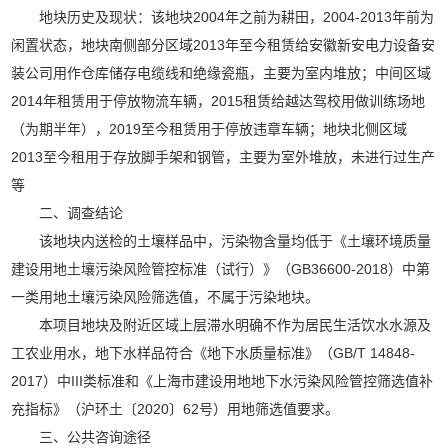
地块历史及现状：该地块2004年之前为耕田，2004-2013年前为
闲置状态，地块南侧部分区域2013年至今租赁给安徽新安电力设备安
装公司用作仓库储存电缆线和绝缘瓷瓶，主要为室内堆放；中间区域
2014年租赁用于停放物流车辆，2015租赁给越达驾校用做训练场地
（为期半年），2019至今租赁用于停放违章车辆；地块北侧区域
2013至今租用于存放脚手架和钢管，主要为室外堆放，未进行过生产
等
二、调查结论
该地块内送检的土壤样品中，污染物含量均低于《土壤环境质量
建设用地土壤污染风险管控标准（试行）》（GB36600-2018）中第
一类用地土壤污染风险筛选值，不属于污染地块。
本项目地块及附近区域上层滞水明确不作为居民生活饮水水源及
工农业用水，地下水样品符合《地下水质量标准》（GB/T 14848-
2017）中III类标准和《上海市建设用地地下水污染风险管控筛选值补
充指标》（沪环土〔2020〕62号）用地筛选值要求。
三、公共咨询途径