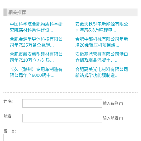
相关推荐
中国科学院合肥物质科学研
安徽天铁锂电新能源有限公
究院某材料条件建设...
司年产5.3万吨锂电...
合肥金源半导体科技有限公
合肥中都机械有限公司年新
司年产25万条全氟醚...
增20台辊压机项目竣...
合肥市新安新型建材有限公
安徽基鼎管桩有限公司港口
司年产10万立方匀质...
仓储及商品混凝土、...
长久（滁州）专用车制造有
合肥高美光电材料有限公司
限公司年产6000辆中...
新站光学功能膜制造...
姓 名：
输入名称 (*)
邮箱
输入邮箱 (*)
留 言: