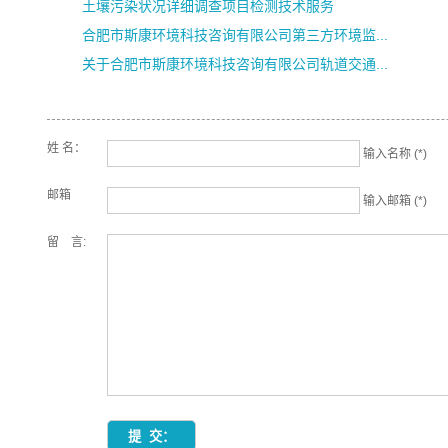
土壤污染状况详细调查项目检测技术服务
合肥市斯康环境科技咨询有限公司第三方环境监...
关于合肥市斯康环境科技咨询有限公司轨道交通...
姓 名：
输入名称 (*)
邮箱
输入邮箱 (*)
留 言: