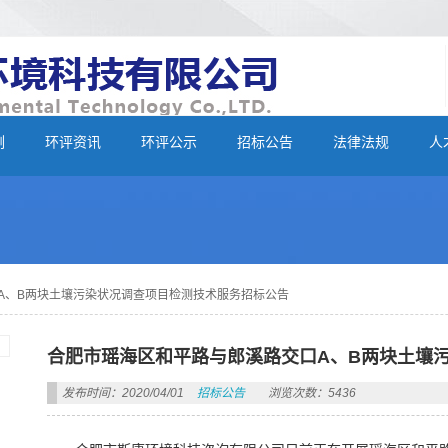
例
环评资讯
环评公示
招标公告
法律法规
人
A、B两块土壤污染状况调查项目检测技术服务招标公告
合肥市瑶海区和平路与郎溪路交口A、B两块土壤
发布时间：2020/04/01
招标公告
浏览次数：5436