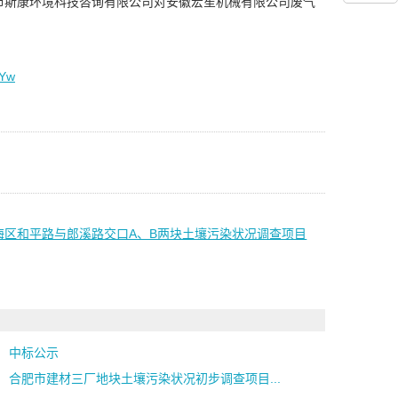
市斯康环境科技咨询有限公司对安徽宏笙机械有限公司废气
uYw
海区和平路与郎溪路交口A、B两块土壤污染状况调查项目
中标公示
合肥市建材三厂地块土壤污染状况初步调查项目...