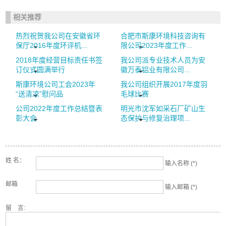
相关推荐
热烈祝贺我公司在安徽省环
合肥市斯康环境科技咨询有
保厅2016年度环评机...
限公司2023年度工作...
2018年度经营目标责任书签
我公司派专业技术人员为安
订仪式圆满举行
徽万泰铝业有限公司...
斯康环境公司工会2023年
我公司组织开展2017年度羽
“送清凉”慰问品
毛球比赛
公司2022年度工作总结暨表
明光市沈军如采石厂矿山生
彰大会
态保护与修复治理项...
姓 名：
输入名称 (*)
邮箱
输入邮箱 (*)
留 言: