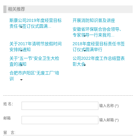
相关推荐
斯康公司2019年度经营目标
开展消防知识普及讲座
责任书签订仪式圆满...
安徽省环保联合协会领导、
专家领导一行来我司...
关于2017年清明节放假时间
2018年度经营目标责任书签
安排的通知
订仪式圆满举行
关于“五一节”安全卫生大检
公司2022年度工作总结暨表
査的通知
彰大会
合肥市庐阳区“无废工厂”培
训
姓 名：
输入名称 (*)
邮箱
输入邮箱 (*)
留 言: