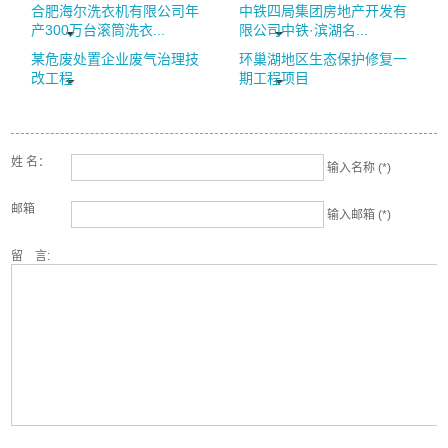
合肥海尔洗衣机有限公司年
中铁四局集团房地产开发有
产300万台滚筒洗衣...
限公司中铁·滨湖名...
某危废处置企业废气治理技
环巢湖地区生态保护修复一
改工程
期工程项目
姓 名：
输入名称 (*)
邮箱
输入邮箱 (*)
留 言: