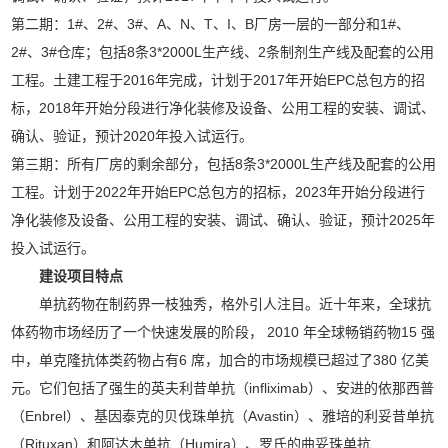
第二期：1#、2#、3#、A、N、T、I、B厂房一层的一部分和1#、
2#、3#仓库；包括8条3*2000L生产线、2条制剂生产线及配套的公用
工程。土建工程于2016年完成，计划于2017年开始EPC总包方的招
标，2018年开始分段进行净化装修及设备、公用工程的安装、调试、
确认、验证，预计2020年投入试运行。
第三期：所有厂房的剩余部分，包括8条3*2000L生产线及配套的公用
工程。计划于2022年开始EPC总包方的招标，2023年开始分段进行
净化装修及设备、公用工程的安装、调试、确认、验证，预计2025年
投入试运行。
建设项目特点
单抗药物在制药界一枝独秀，格外引人注目。近十年来，全球抗
体药物市场经历了一个快速发展的阶段， 2010 年全球畅销药物15 强
中，单克隆抗体类药物占有6 席，加合的市场规模已超过了380 亿美
元。它们包括了强生的英夫利昔单抗（infliximab）、安进的依那西普
（Enbrel）、基因泰克的贝伐珠单抗（Avastin）、雅培的利妥昔单抗
（Rituxan）和阿达木单抗（Humira）、罗氏的曲妥珠单抗