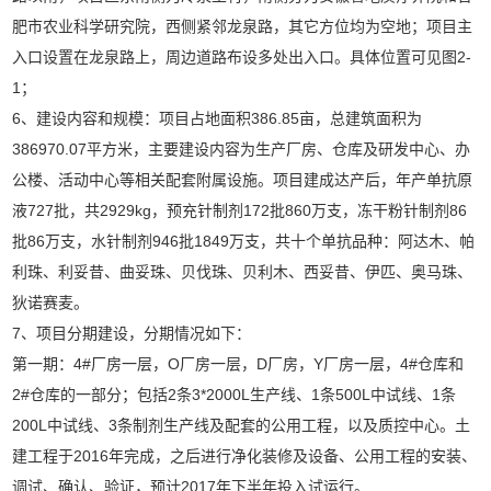
肥市农业科学研究院，西侧紧邻龙泉路，其它方位均为空地；项目主
入口设置在龙泉路上，周边道路布设多处出入口。具体位置可见图2-
1；
6、建设内容和规模：项目占地面积386.85亩，总建筑面积为
386970.07平方米，主要建设内容为生产厂房、仓库及研发中心、办
公楼、活动中心等相关配套附属设施。项目建成达产后，年产单抗原
液727批，共2929kg，预充针制剂172批860万支，冻干粉针制剂86
批86万支，水针制剂946批1849万支，共十个单抗品种：阿达木、帕
利珠、利妥昔、曲妥珠、贝伐珠、贝利木、西妥昔、伊匹、奥马珠、
狄诺赛麦。
7、项目分期建设，分期情况如下：
第一期：4#厂房一层，O厂房一层，D厂房，Y厂房一层，4#仓库和
2#仓库的一部分；包括2条3*2000L生产线、1条500L中试线、1条
200L中试线、3条制剂生产线及配套的公用工程，以及质控中心。土
建工程于2016年完成，之后进行净化装修及设备、公用工程的安装、
调试、确认、验证，预计2017年下半年投入试运行。