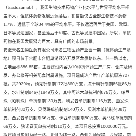
（trastuzumab）。我国生物技术药物产业化水平与世界平均水平相
差不大，但抗体药物发展远远落后，销售额仅占全部生物技术药物
1.7%，远低于全球34.4%的平均水平。不仅远远落后于美国、欧盟、
日本等发达国家，甚至落后于印度、古巴等发展中国家。所以，单抗
药物在我国发展潜力巨大，具有广阔的市场前景。
安徽未名生物医药有限公司未名生物医药产业园一期（抗体药生产基
地）项目位于合肥市合肥巢湖经济开发区龙泉路以东、纬一路以南，
占地面积386.85亩，主要建设内容为10种抗体药生产厂房、仓库及研
发、办公楼等相关配套附属设施，项目建成达产后年产单抗原液727
批，共2929kg，预充针制剂172批860万支，冻干粉针制剂86批86万
支，水针制剂946批1849万支，其中阿达木单抗制剂875万支、帕尼
珠（帕利珠）单抗制剂130万支、利妥昔单抗制剂116万支、曲妥珠
单抗制剂80万支、贝伐珠单抗制剂140万支、贝利木单抗制剂38万
支、西妥昔单抗制剂66万支、伊匹单抗制剂80万支、奥马珠单抗制剂
66万支、狄诺赛麦单抗制剂110万支。本项目总投资1000000万元。
拟建项目东侧为经一路，北侧为纬一路，西侧为汤泉路、龙泉路，南