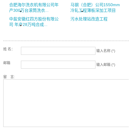
合肥海尔洗衣机有限公司年
马钢（合肥）公司1550mm
产300万台滚筒洗衣...
冷轧工程薄板深加工项目
中盐安徽红四方股份有限公
污水处理站改造工程
司 年产28万吨合成...
姓 名：
输入名称 (*)
邮箱
输入邮箱 (*)
留 言: