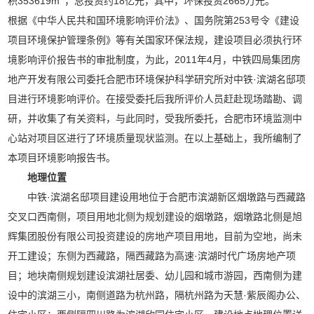
积353619m
，总投资约18亿元，其中，环保投资2665万元。
根据《中华人民共和国环境影响评价法》、国务院第253号令《建设
项目环境保护管理条例》等有关国家环保法规，建设项目必须执行环
境影响评价报告书的审批制度，为此，2011年4月，中铁四局集团房
地产开发有限公司委托合肥市环境保护科学研究所对中铁·滨湖名邸项
目进行环境影响评价。在接受委托后我所评价人员赶赴现场踏勘、调
研，并收集了有关资料，与此同时，受我所委托，合肥市环境监测中
心站对项目区进行了环境质量现状监测。在以上基础上，我所编制了
本项目环境影响报告书。
地理位置
中铁·滨湖名邸项目建设用地位于合肥市滨湖新区烟墩路与西藏路
交叉口西南侧，项目用地北侧为规划建设的烟墩路，烟墩路北侧是旭
辉集团股份有限公司投资建设的房地产项目用地，目前为空地，尚未
开工建设；东侧为西藏路，隔西藏路为高速·滨湖时代广场房地产项
目；地块南侧规划建设滨湖社居委、幼儿园和城市游园，西南侧为建
设中的滨湖三小，南侧道路为杭州路，隔杭州路为天慧·紫辰阁办公、